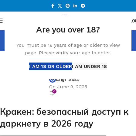
0
Menu
د.إ
0.0
Are you over 18?
Blog
You must be 18 years of age or older to view
Home
Blog
page. Please verify your age to enter.
BLOG
Кракен: безопасный доступ к даркнету в
I AM 18 OR OLDER
I AM UNDER 18
2026 году
Engr Saad
On June 9, 2025
0
Кракен: безопасный доступ к
даркнету в 2026 году